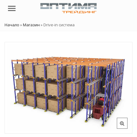
Menu
Начало
»
Магазин
»
Drive-in система