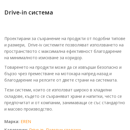
Drive-in система
Проектирани за съхранение на продукти от подобни типове
и размери, Drive-iv системите позволяват използването на
пространството с максимална ефективност благодарение
на минималното изискване за коридор.
Товаренето на продукти може да се извърши безопасно и
бързо чрез преместване на мотокара напред-назад и
благодарение на релсите от двете страни на системата.
Тези системи, които се използват широко в хладилни
складове, където се съхраняват храни и напитки, често се
предпочитат и от компании, занимаващи се със стандартно
и масово производство.
Марка:
EREN
Категории:
Drive-in
,
Палетни стелажи