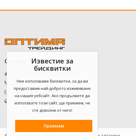
Известие за
Оптима Трейдинг ЕООД
бисквитки
5200 Павликени, бул. Руски 17
Ние използваме бисквитки, за да ви
0885 090804
предоставим най-доброто изживяване
ivanov.optimatrading@gmail.com
на нашия уебсайт. Ако продължите да
www.optima-com.com
използвате този сайт, ще приемем, че
сте доволни от него!
Приемам
© 2026
Оптима трейдинг ЕООД.
Всички права запазени.