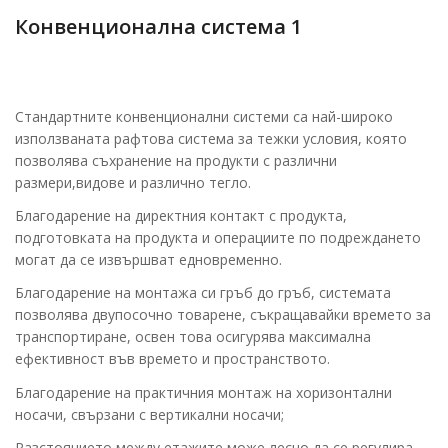
Конвенционална система 1
Стандартните конвенционални системи са най-широко
използваната рафтова система за тежки условия, която
позволява съхранение на продукти с различни
размери,видове и различно тегло.
Благодарение на директния контакт с продукта,
подготовката на продукта и операциите по подреждането
могат да се извършват едновременно.
Благодарение на монтажа си гръб до гръб, системата
позволява двупосочно товарене, съкращавайки времето за
транспортиране, освен това осигурява максимална
ефективност във времето и пространството.
Благодарение на практичния монтаж на хоризонтални
носачи, свързани с вертикални носачи;
Разстоянието между етажите може лесно да се регулира