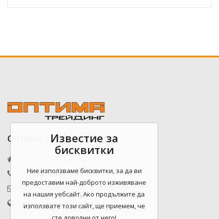
Известие за
Оптима Трейдинг ЕООД
бисквитки
5200 Павликени, бул. Руски 17
Ние използваме бисквитки, за да ви
0885 090804
предоставим най-доброто изживяване
ivanov.optimatrading@gmail.com
на нашия уебсайт. Ако продължите да
www.optima-com.com
използвате този сайт, ще приемем, че
сте доволни от него!