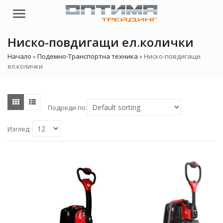
Menu
Ниско-повдигащи ел.колички
Начало
»
Подемно-Транспортна техника
»
Ниско-повдигащи
ел.колички
Подреди по:
Изглед: