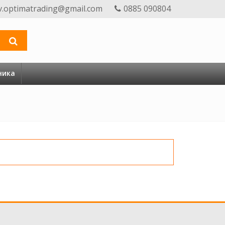
v.optimatrading@gmail.com
0885 090804
ника