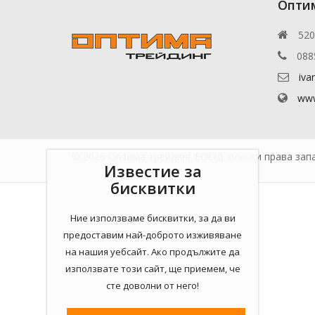
Опти
520
088
iva
www
© 2026
Оптима трейдинг ЕООД.
Всички права запа
Известие за
бисквитки
Ние използваме бисквитки, за да ви
предоставим най-доброто изживяване
на нашия уебсайт. Ако продължите да
използвате този сайт, ще приемем, че
сте доволни от него!