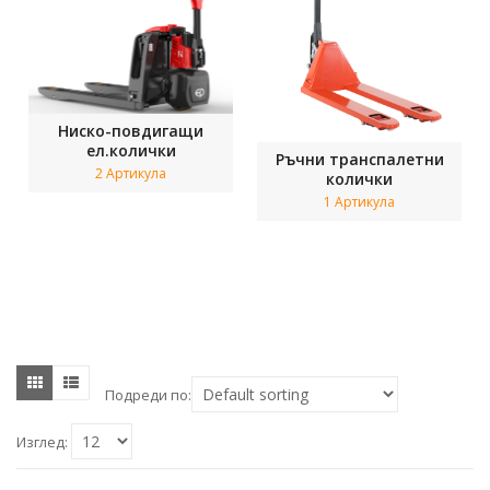
Ниско-повдигащи
ел.колички
Ръчни транспалетни
2 Артикула
колички
1 Артикула
Подреди по:
Изглед: