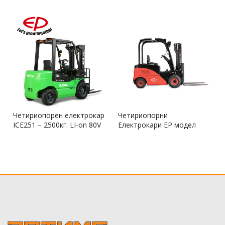
Четириопорен електрокар
Четириопорни
ICE251 – 2500кг. LI-on 80V
Електрокари ЕР модел
280Ah
CPD20/F8