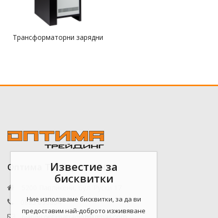
Трансформаторни зарядни
Известие за
Оптима Трейдинг ЕООД
бисквитки
5200 Павликени, бул. Руски 17
Ние използваме бисквитки, за да ви
0885 090804
предоставим най-доброто изживяване
ivanov.optimatrading@gmail.com