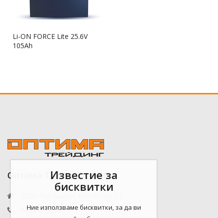
Li-ON FORCE Lite 25.6V
105Ah
Известие за
Оптима Трейдинг ЕООД
бисквитки
5200 Павликени, бул. Руски 17
Ние използваме бисквитки, за да ви
0885 090804