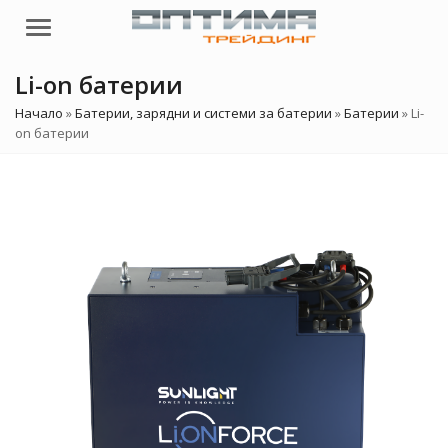
Menu
Li-on батерии
Начало
»
Батерии, зарядни и системи за батерии
»
Батерии
»
Li-
on батерии